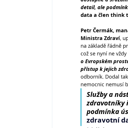
detail, ale podmín
data a člen think 
Petr Čermák, mana
Ministra Zdraví
, u
na základě řádně pr
což se nyní ne vždy 
o Evropském prosto
přístup k jejich zd
odborník. Dodal tak
nemocnic nemusí být
Služby a nás
zdravotníky i
podmínka ús
zdravotní da