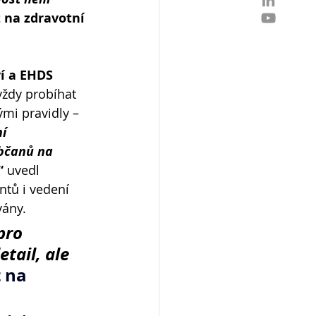
t na zdravotní 
í a EHDS 
vždy probíhat 
mi pravidly – 
í 
bčanů na 
“ 
uvedl 
ntů i vedení 
vány.
pro 
tail, ale 
 na 