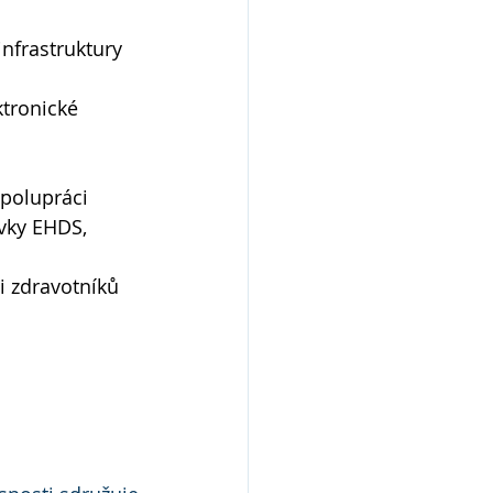
infrastruktury 
tronické 
spolupráci 
vky EHDS, 
i zdravotníků 