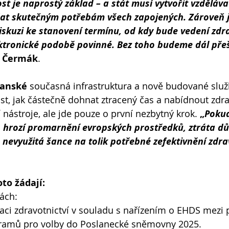
st je naprostý základ – a stát musí vytvořit vzděláva
at skutečným potřebám všech zapojených. Zároveň j
iskuzi ke stanovení termínu, od kdy bude vedení zdr
tronické podobě povinné. Bez toho budeme dál pře
r Čermák
.
banské
 současná infrastruktura a nově budované služ
tost, jak částečně dohnat ztracený čas a nabídnout zd
 nástroje, ale jde pouze o první nezbytný krok. 
„
Poku
, hrozí promarnění evropských prostředků, ztráta d
 a nevyužitá šance na tolik potřebné zefektivnění zdr
oto žádají:
nách:
izaci zdravotnictví v souladu s nařízením o EHDS mezi p
ramů pro volby do Poslanecké sněmovny 2025.