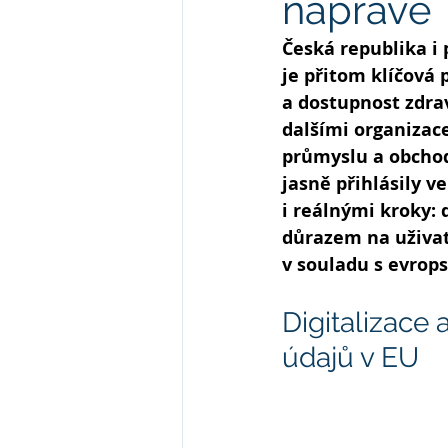
nápravě
Česká republika i p
je přitom klíčová 
a dostupnost zdrav
dalšími organizac
průmyslu a obchodu
jasně přihlásily v
i reálnými kroky:
důrazem na uživat
v souladu s evrops
Digitalizace
údajů v EU