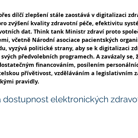
řes dílčí zlepšení stále zaostává v digitalizaci zdr
pro zvýšení kvality zdravotní péče, efektivitu sys
otních dat. Think tank Ministr zdraví proto společ
emi, včetně Národní asociace pacientských organiz
, vyzývá politické strany, aby se k digitalizaci zd
e svých předvolebních programech. A zavázaly se, ž
 dostatečným financováním, posílením personálníc
elskou přívětivost, vzděláváním a legislativním 
kými pravidly.
 a dostupnost elektronických zdravo