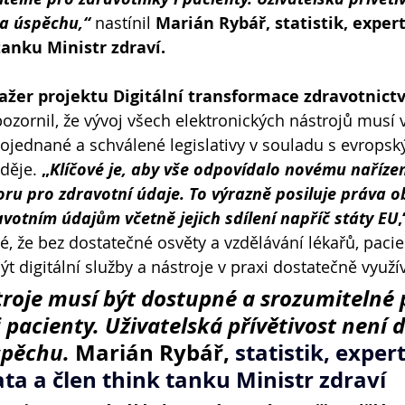
ka úspěchu,“ 
nastínil 
Marián Rybář, statistik, exper
tanku Ministr zdraví.
žer projektu Digitální transformace zdravotnictv
pozornil, že vývoj všech elektronických nástrojů musí 
ojednané a schválené legislativy v souladu s evropský
děje. 
„
Klíčové je, aby vše odpovídalo novému nařízen
ru pro zdravotní údaje. To výrazně posiluje práva o
ravotním údajům včetně jejich sdílení napříč státy EU
,
é, že bez dostatečné osvěty a vzdělávání lékařů, pacie
 digitální služby a nástroje v praxi dostatečně využí
troje musí být dostupné a srozumitelné 
 pacienty. Uživatelská přívětivost není de
pěchu. 
Marián Rybář, 
statistik, expert
ta a člen think tanku Ministr zdraví