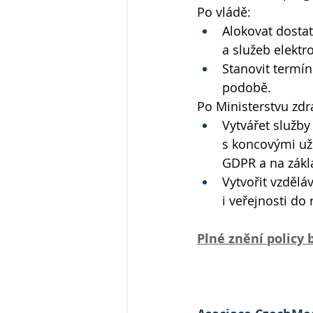
Po vládě:
Alokovat dostat
a služeb elektr
Stanovit termí
podobě.
Po Ministerstvu zdra
Vytvářet služby
s koncovými uži
GDPR a na zákla
Vytvořit vzdělá
i veřejnosti do
Plné znění policy