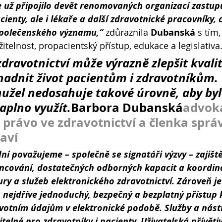
se už připojilo devět renomovaných organizací zastupu
ienty, ale i lékaře a další zdravotnické pracovníky, c
společenského významu,“ 
zdůraznila 
Dubanská
 s tím
ržitelnost, propacientský přístup, edukace a legislativa.
zdravotnictví může výrazně zlepšit kvali
nadnit život pacientům i zdravotníkům. 
ohužel nedosahuje takové úrovně, aby by
naplno využít.
Barbora Dubanská
advoká
právo ve zdravotnictví a členka správ
aví
í považujeme – společně se signatáři výzvy – zajištěn
ncování, dostatečných odborných kapacit a koordi
ury a služeb elektronického zdravotnictví. Zároveň je
o nejdříve jednoduchý, bezpečný a bezplatný přístup
votním údajům v elektronické podobě. Služby a nástr
elné pro zdravotníky i pacienty. Uživatelská přívětiv