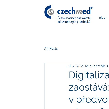
Blog
All Posts
9. 7. 2025
Minut čtení: 3
Digitaliz
zaostává:
v předvo