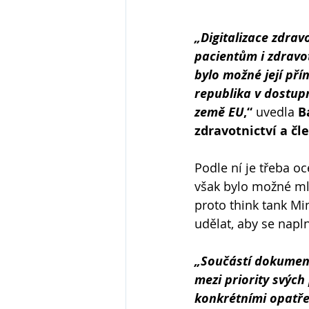
„Digitalizace zdrav
pacientům i zdravo
bylo možné její pří
republika v dostup
země EU
,“
 uvedla 
B
zdravotnictví a čl
Podle ní je třeba oc
však bylo možné mlu
proto think tank Min
udělat, aby se napln
„Součástí dokumentu
mezi priority svých
konkrétními opatře