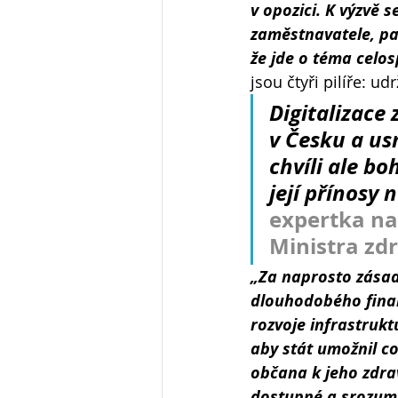
v opozici. K výzvě 
zaměstnavatele, pac
že jde o téma celo
jsou čtyři pilíře: ud
Digitalizace 
v Česku a us
chvíli ale b
její přínosy 
expertka na 
Ministra zdr
„Za naprosto zásadn
dlouhodobého fina
rozvoje infrastrukt
aby stát umožnil c
občana k jeho zdra
dostupné a srozumit