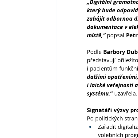
„Digitální gramotno
který bude odpovíd
zahájit odbornou d
dokumentace v elek
místě,“
popsal 
Pet
Podle 
Barbory Du
představují příleži
i pacientům funkční
dalšími opatřeními
i laické veřejnosti
systému,
“
 uzavřela.
Signatáři výzvy pr
Po politických stra
Zařadit digital
volebních prog