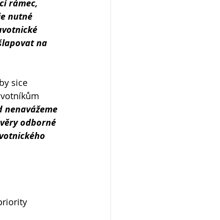
cí rámec, 
e nutné 
avotnické 
šlapovat na 
by sice 
ravotníkům 
d nenavážeme 
ůvěry odborné 
avotnického 
riority 