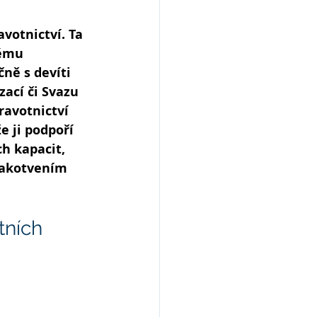
avotnictví. Ta 
tému 
ně s devíti 
ací či Svazu 
ravotnictví 
e ji podpoří 
h kapacit, 
zakotvením 
tních 