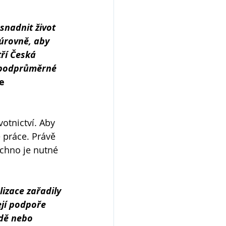
snadnit život 
úrovně, aby 
ří Česká 
 podprůměrné 
e 
otnictví. Aby 
 práce. Právě 
šechno je nutné 
izace zařadily 
ejí podpoře 
dě nebo 