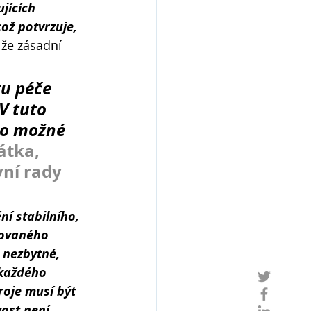
jících 
ož potvrzuje, 
, že zásadní 
 
tu péče 
V tuto 
lo možné 
tka, 
ní rady 
í stabilního, 
novaného 
 nezbytné, 
 každého 
oje musí být 
ost není 