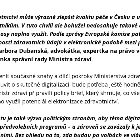
otnictví může výrazně zlepšit kvalitu péče v Česku a u
tníkům. V tuto chvíli ale bohužel nedosahuje takové 
nosy naplno využít. Podle zprávy Evropské komise pat
nosti zdravotních údajů v elektronické podobě mezi
arbora Dubanská, advokátka, expertka na právo v
enka správní rady Ministra zdraví
.
enit současné snahy a dílčí pokroky Ministerstva zdrav
vit o skutečné digitalizaci, bude potřeba ještě hodně
istr zdraví připravili policy brief, který shrnuje, co v
o využil potenciál elektronizace zdravotnictví.
 je také výzva politickým stranám, aby téma digital
 předvolebních programů – a zároveň se zavázaly k j
ními. Bez ohledu na to, zda budou po volbách ve vlá