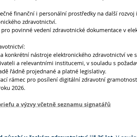
ečné finanční i personální prostředky na další rozvoj 
onického zdravotnictví.
n pro povinné vedení zdravotnické dokumentace v elek
votnictví:
 a konkrétní nástroje elektronického zdravotnictví ve 
vateli a relevantními institucemi, v souladu s požada
dě řádně projednané a platné legislativy.
vací rámec pro posílení digitální zdravotní gramotnost
 roku 2026.
 briefu a výzvy včetně seznamu signatářů