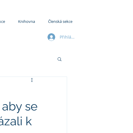
kce
Knihovna
Členská sekce
Přihlásit se
, aby se
zali k