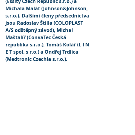
(Essity Czech Republic s.r.o.) a 
Michala Malát (Johnson&Johnson, 
s.r.o.). Dalšími členy předsednictva 
jsou Radoslav Štilla (COLOPLAST 
A/S odštěpný závod), Michal 
Maštalíř (ConvaTec Česká 
republika s.r.o.), Tomáš Kolář (L I N 
E T spol. s r.o.) a Ondřej Trdlica 
(Medtronic Czechia s.r.o.).