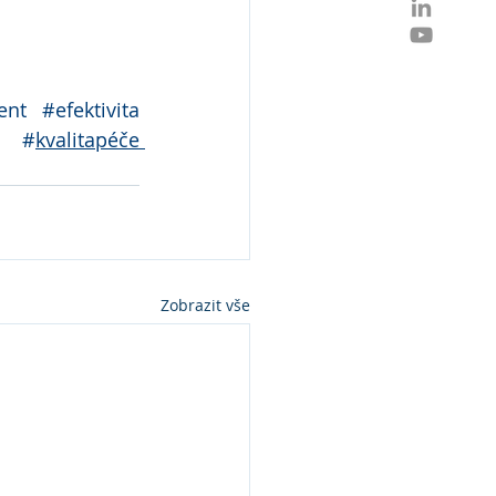
ent
#efektivita
#
kvalitapéče 
Zobrazit vše