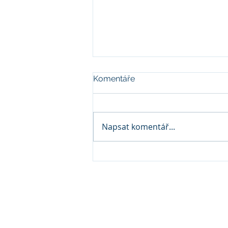
Komentáře
Napsat komentář...
Pět miliard korun úspor?
CzechMed vyzývá k
transparentnímu zveřejnění
dat a analýz
CzechMed