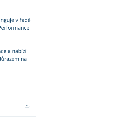
nguje v řadě 
 Performance 
ce a nabízí 
m důrazem na 