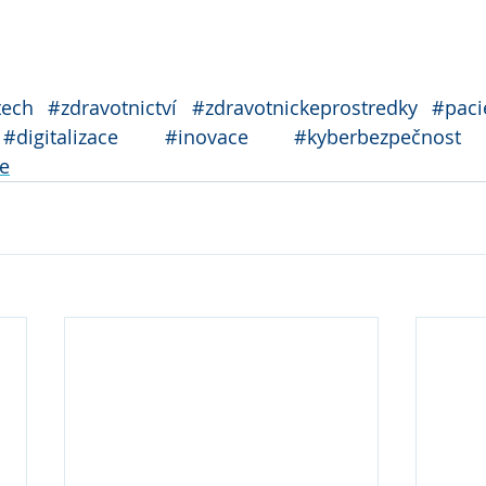
ech
#zdravotnictví
#zdravotnickeprostredky
#paci
#digitalizace
#inovace
#kyberbezpečnost
e