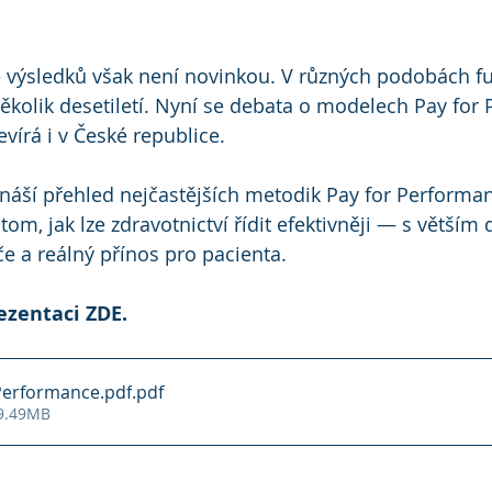
 výsledků však není novinkou. V různých podobách fu
několik desetiletí. Nyní se debata o modelech Pay for
evírá i v České republice.
ináší přehled nejčastějších metodik Pay for Performan
 tom, jak lze zdravotnictví řídit efektivněji — s větší
če a reálný přínos pro pacienta.
ezentaci ZDE.
Performance.pdf
.pdf
 9.49MB