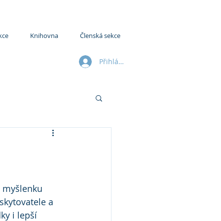
kce
Knihovna
Členská sekce
Přihlásit se
o myšlenku 
skytovatele a 
ky i lepší 