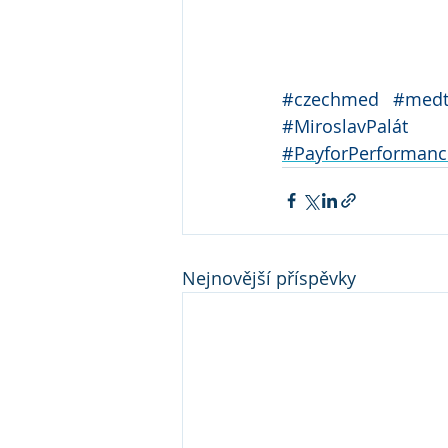
#czechmed
#medt
#MiroslavPalát
#PayforPerformanc
Nejnovější příspěvky