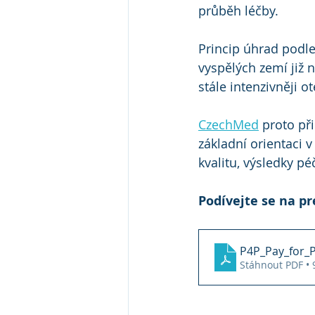
průběh léčby.
Princip úhrad podle
vyspělých zemí již 
stále intenzivněji ot
CzechMed
 proto př
základní orientaci v
kvalitu, výsledky pé
Podívejte se na pr
P4P_Pay_for_
Stáhnout PDF •