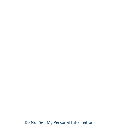
82 177
)
avotnických prostředků
h osob
o soudu v Praze
2/MSPH
avků GDPR
vyhrazena. Created by RENOIR spol. s r. o.
Do Not Sell My Personal Information