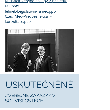
Michalek-Verejne-nakupy-z-pohledu-
MZ.pptx
Jelinek-Legislativni-ramec.pptx
CzechMed-Predbezna-trzni-
konzultace.pptx
USKUTEČNĚNÉ
#VEŘEJNÉ ZAKÁZKY V
SOUVISLOSTECH