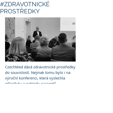
#ZDRAVOTNICKÉ
PROSTŘEDKY
CzechMed dává zdravotnické prostředky
do souvislostí. Nejinak tomu bylo i na
výroční konferenci, která vyslechla
příspěvky z pohledu pacientů,
regulátorů, poskytovatel péče i plátců.
Fotografie
z konference
ZDE
.
Prezentace řečníků:
Breyel-Christopher.pptx