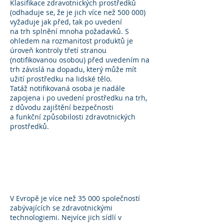
Klasifikace zdravotnických prostředků
(odhaduje se, že je jich více než 500 000)
vyžaduje jak před, tak po uvedení
na trh splnění mnoha požadavků. S
ohledem na rozmanitost produktů je
úroveň kontroly třetí stranou
(notifikovanou osobou) před uvedením na
trh závislá na dopadu, který může mít
užití prostředku na lidské tělo.
Tatáž notifikovaná osoba je nadále
zapojena i po uvedení prostředku na trh,
z důvodu zajištění bezpečnosti
a funkční způsobilosti zdravotnických
prostředků.
PRŮMYSL JAKO
VÝZNAMNÝ INOVÁTOR
V Evropě je více než 35 000 společností
zabývajících se zdravotnickými
technologiemi. Nejvíce jich sídlí v