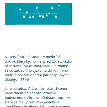
BUDOUCNOST
ZDRAVOTNICKÝCH
PROSTŘEDKŮ
Na jedné straně vidíme v medicíně
pokrok, který bychom si před 20 lety těžko
představili. Na druhou stranu je známé,
že od základního výzkumu do rutinního
použití inovace v péči o pacienty uplyne
dlouhých 17 let.
Je to paradox. V této sekci však chceme
nahlédnout do nepříliš vzdálené
budoucnosti. Chceme představit novinky,
které již mají praktickou podobu a
zkoušíme odhadnout, jak a kam posunou