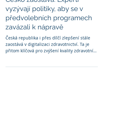
Digitalizace zdravotnictví –
Česko zaostává: Experti
vyzývají politiky, aby se v
předvolebních programech
zavázali k nápravě
Česká republika i přes dílčí zlepšení stále
zaostává v digitalizaci zdravotnictví. Ta je
přitom klíčová pro zvýšení kvality zdravotní
péče, efektivitu systému a dostupnost
zdravotních dat. Think tank Ministr zdraví proto
společně s devíti dalšími organizacemi, včetně
Národní asociace pacientských organizací či
Svazu průmyslu a obchodu, vyzývá politické
strany, aby se k digitalizaci zdravotnictví jasně
přihlásily ve svých předvolebních programech.
A zavázaly se, že ji podpoří