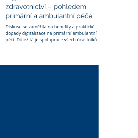
8. 10. 2024
Minut čtení: 3
Digitalizace českého
zdravotnictví – pohledem
primární a ambulantní péče
Diskuse se zaměřila na benefity a praktické
dopady digitalizace na primární ambulantní
péči. Důležitá je spolupráce všech účastníků
systému.