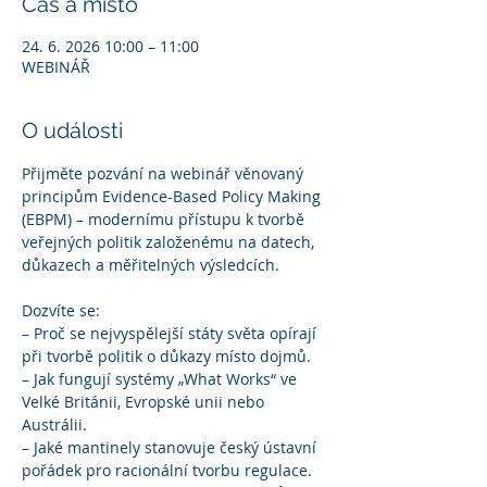
Čas a místo
24. 6. 2026 10:00 – 11:00
WEBINÁŘ
O události
Přijměte pozvání na webinář věnovaný 
principům Evidence-Based Policy Making 
(EBPM) – modernímu přístupu k tvorbě 
veřejných politik založenému na datech, 
důkazech a měřitelných výsledcích.
Dozvíte se:
– Proč se nejvyspělejší státy světa opírají 
při tvorbě politik o důkazy místo dojmů.
– Jak fungují systémy „What Works“ ve 
Velké Británii, Evropské unii nebo 
Austrálii.
– Jaké mantinely stanovuje český ústavní 
pořádek pro racionální tvorbu regulace.