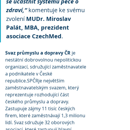
se účastnit systému péče o 
zdraví,“ 
komentuje ke svému 
zvolení 
MUDr. Miroslav 
Palát, MBA, prezident 
asociace CzechMed
. 
Svaz průmyslu a dopravy ČR
 je 
nestátní dobrovolnou nepolitickou 
organizací, sdružující zaměstnavatele 
a podnikatele v České 
republice.SPČRje největším 
zaměstnavatelským svazem, který 
reprezentuje rozhodující část 
českého průmyslu a dopravy. 
Zastupuje zájmy 11 tisíc českých 
firem, které zaměstnávají 1,3 milionu 
lidí. Svaz sdružuje 32 oborových 
asociací, které zastupují hlavní 