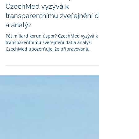
Pět miliard korun úspor?
CzechMed vyzývá k
transparentnímu zveřejnění dat
a analýz
Pět miliard korun úspor? CzechMed vyzývá k
transparentnímu zveřejnění dat a analýz.
CzechMed upozorňuje, že připravovaná
regulace zvlášť účtovaných zdravotnických
prostředků (ZUM) otevírá zásadní otázku
transparentnosti při tvorbě zdravotní
legislativy. Pokud má nový systém podle
veřejných vyjádření přinést úspory ve výši tří až
pěti miliard korun ročně, měla by být odborné
veřejnosti dostupná analýza, která tento odhad
dokládá.