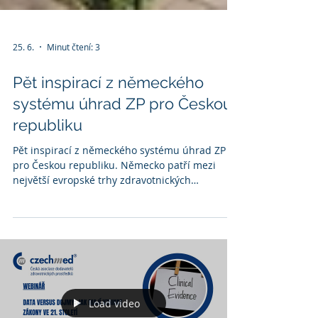
25. 6.
Minut čtení: 3
Pět inspirací z německého
systému úhrad ZP pro Českou
republiku
Pět inspirací z německého systému úhrad ZP
pro Českou republiku. Německo patří mezi
největší evropské trhy zdravotnických
prostředků a jeho systém úhrad dlouhodobě
prochází rozsáhlými změnami. Přestože ani
německý model není bez problémů, nabízí
řadu zkušeností, které mohou být inspirací také