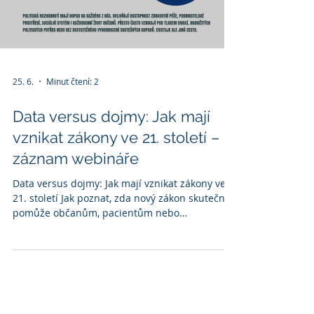
pro Českou republiku. Na odborném semináři
Asociace CzechMed představili Jan Hacker
(Oberender AG) a Olaf Winkler (BVMed)
aktuální vývoj německého systému.
Load video
25. 6.
Minut čtení: 2
Data versus dojmy: Jak mají
vznikat zákony ve 21. století –
záznam webináře
Data versus dojmy: Jak mají vznikat zákony ve
21. století Jak poznat, zda nový zákon skutečně
pomůže občanům, pacientům nebo
podnikatelům? A jak zabránit tomu, aby